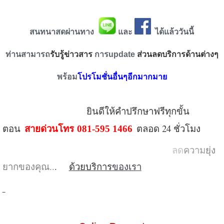
สนทนาสดผ่านทาง
แล
ะ
ไ
ด้แล้ววันนี้
ท่านสามารถ
รับรู้ข่าวสาร
การupdate
ส่วนลดบริการด้านต่างๆ
พร้อม
โปรโมชั่นอื่นๆอีกมากมาย
ยินดีให้คำปรึกษาฟรีทุกขั้น
สายด่วนโทร
ตอน
ตลอด 24 ชั่วโมง
081-595 1466
ลด
ความ
ยุ่ง
ยากของคุณ..
.
ด้วยบริการ
ของเรา